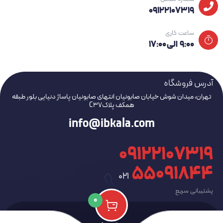
09122107319
ساعت کاری
۹:۰۰ الی ۱۷:۰۰
آدرس فروشگاه
تهران، میدان شوش خیابان صابونیان انتهای صابونیان پاساژ دنیایی بلور طبقه
همکف پلاکC37
info@ibkala.com
09122107319
۵۵۰۹۱۸۴۴
021
پشتیبانی سریع
0