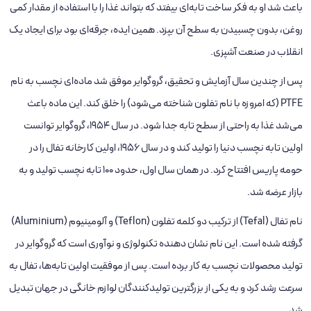
باعث شد او به فکر ساخت تابه‌ای بیفتد که بتواند غذا را با استفاده از مقدار کمی
روغن، بدون چسبیدن به سطح آن بپزد. همین ایده، جرقه‌ای بود برای ایجاد یک
انقلاب در صنعت آشپزی.
پس از چندین سال آزمایش و تحقیق، گروگوایر موفق شد ماده‌ای نچسب به نام
PTFE (که امروزه با نام تفلون شناخته می‌شود) را خلق کند. این ماده باعث
می‌شد غذا به راحتی از سطح تابه جدا شود. در سال 1954، گروگوایر توانست
اولین تابه نچسب دنیا را تولید کند و در سال 1956، اولین کارخانه تفال را در
حومه پاریس افتتاح کرد. در همان سال اول، حدود 100 تابه نچسب تولید و به
بازار عرضه شد.
نام تفال (Tefal) از ترکیب دو کلمه تفلون (Teflon) و آلومینیوم (Aluminium)
گرفته شده است. این نام نشان ‌دهنده تکنولوژی و نوآوری است که گروگوایر در
تولید محصولات نچسب به کار برده است. پس از موفقیت اولین تابه‌ها، تفال به
سرعت رشد کرد و به یکی از بزرگترین تولیدکنندگان لوازم خانگی در جهان تبدیل
شد.