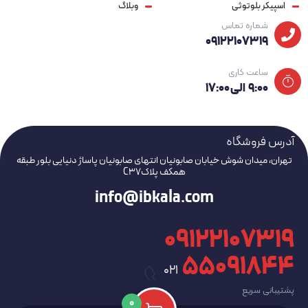
اسپیکر بلوتوثی
وبلاگ
شماره تماس
09122107319
ساعت کاری
۹:۰۰ الی ۱۷:۰۰
آدرس فروشگاه
تهران، میدان شوش خیابان صابونیان انتهای صابونیان پاساژ دنیایی بلور طبقه
همکف پلاکC37
info@ibkala.com
09122107319
۵۵۰۹۱۸۴۴
021
پشتیبانی سریع
0