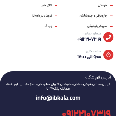
خرد کن
اتاق خبر
جاروبرقی و جاروشارژی
فروش در ibkala
اسپیکر بلوتوثی
وبلاگ
شماره تماس
09122107319
ساعت کاری
۹:۰۰ الی ۱۷:۰۰
آدرس فروشگاه
تهران، میدان شوش خیابان صابونیان انتهای صابونیان پاساژ دنیایی بلور طبقه
همکف پلاکC37
info@ibkala.com
09122107319