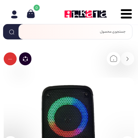
0
....