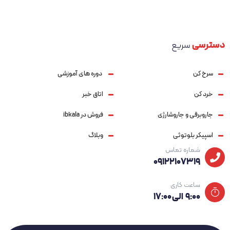
برای خرید این محصول و دریافت مشاوره تخصصی، به وب‌سایت خانگی‌ها
مراجعه کنید و از تجربه شنیداری خاصی بهره‌مند شوید!
دسترسی
سریع
سرخ کن
دوره های آموزشی
خرد کن
اتاق خبر
جاروبرقی و جاروشارژی
فروش در ibkala
اسپیکر بلوتوثی
وبلاگ
شماره تماس
09122107319
ساعت کاری
۹:۰۰ الی ۱۷:۰۰