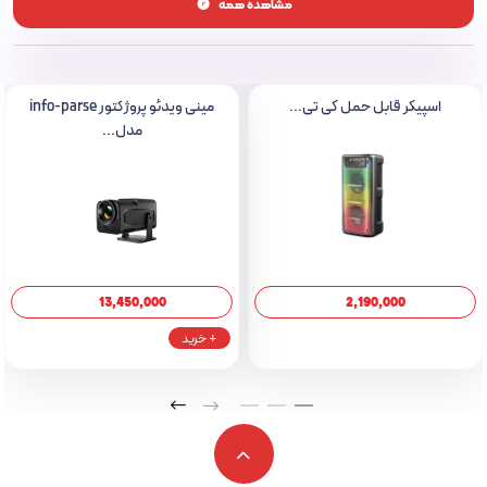
مشاهده همه
– ابعاد: بدون ذکر ابعاد (لطفاً ابعاد را ارائه دهید)
– وزن: ۱۰۰۰ گرم
– نوع اتصال: با سیم و بی‌سیم
– اقلام همراه بلندگو: کابل USB
اسپیکر قابل حمل کی تی...
مینی ویدئو پروژکتور info-parse
ویژگی‌های فنی
مدل...
– فرکانس پاسخ‌گویی اسپیکر: ۱۰۰ – ۲۰۰۰۰ هرتز
– توان خروجی اسپیکر: ۱۰ وات
– ابعاد ساب‌ووفر: دو ساب ووفر ۴ اینچی
– نسخه بلوتوث: ۵
– منبع انرژی: باتری لیتیومی
13,450,000
2,190,000
– ظرفیت باتری: ۲۴۰۰ میلی‌آمپر ساعت
+ خرید
– ورودی میکروفون: دارد
قابلیت‌های ارتباطی
– درگاه‌های ارتباطی: USB
– قابلیت پشتیبانی از کارت حافظه: تا ظرفیت ۳۲ گیگابایت