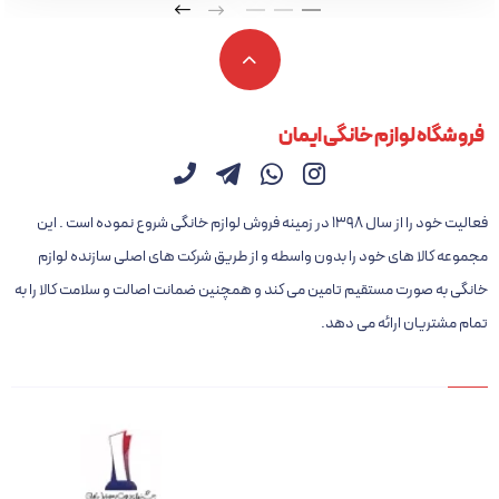
2. ظرف پیرکس: ظرف این دستگاه از جنس پیرکس ساخته شده است که باعث
می‌شود هنگام استفاده، سلامت مواد غذایی حفظ شده و به راحتی تمیز شود.
3. گنجایش 3 لیتری: با ظرفیت 3 لیتری، این خردکن می‌تواند مقادیر زیادی از
مواد غذایی را به صورت همزمان خرد کند، که برای مهمانی‌ها و آماده‌سازی
فروشگاه لوازم خانگی ایمان
وعده‌های غذایی مناسب است.
4. کارایی 4 کاره: این دستگاه به عنوان یک رنده برقی، خردکن، رب‌گیر و همزن
عمل می‌کند و می‌تواند به شما در صرفه‌جویی در زمان و تلاش در آشپزی کمک
فعالیت خود را از سال ۱۳۹۸ در زمینه فروش لوازم خانگی شروع نموده است . این
کند.
مجموعه کالا های خود را بدون واسطه و از طریق شرکت های اصلی سازنده لوازم
5. موتور 2 سرعته: با داشتن موتور 2 سرعته، می‌توانید بسته به نوع مواد غذایی
خانگی به صورت مستقیم تامین می کند و همچنین ضمانت اصالت و سلامت کالا را به
و نیاز خود، سرعت مناسب را انتخاب کنید.
تمام مشتریان ارائه می دهد.
کاربردها
خردکن مباشی مدل ME-CH4001 می‌تواند در تهیه انواع سالادها، سوپ‌ها،
سس‌ها و دیگر غذاها به کار رود. همچنین با ویژگی رب‌گیری آن، می‌توانید رب
گوجه‌فرنگی خانگی تهیه کنید که طعم و کیفیت بهتری نسبت به محصولات
صنعتی دارد.