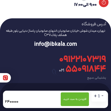
۹:۰۰ الی ۱۷:۰۰
آدرس فروشگاه
تهران، میدان شوش خیابان صابونیان انتهای صابونیان پاساژ دنیایی بلور طبقه
همکف پلاکC37
info@ibkala.com
09122107319
۵۵۰۹۱۸۴۴
021
پشتیبانی سریع
+
-
کلیه حقوق این سایت متعلق به
فروشگاه لوازم خانگی ایمان
می باشد
افزودن به سبد خرید
2400000