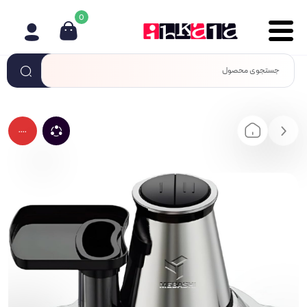
0
....