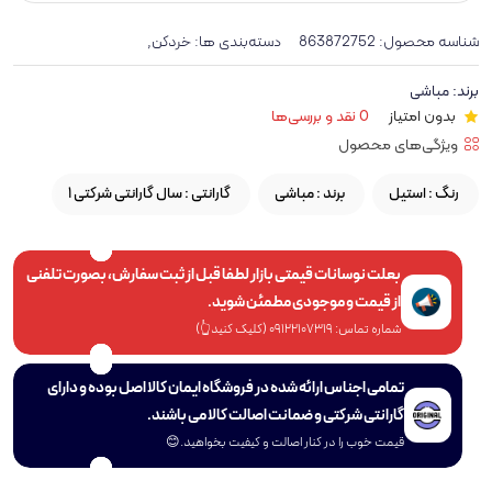
شناسه محصول:
863872752
دسته‌بندی ها:
,
خردکن
برند:
مباشی
بدون امتیاز
0 نقد و بررسی‌ها
ویژگی‌های محصول
رنگ :
استیل
برند :
مباشی
گارانتی :
1 سال گارانتی شرکتی
بعلت نوسانات قیمتی بازار لطفا قبل از ثبت سفارش، بصورت تلفنی
از قیمت و موجودی مطمئن شوید.
شماره تماس: 09122107319 (کلیک کنید👆)
تمامی اجناس ارائه شده در فروشگاه ایمان کالا اصل بوده و دارای
گارانتی شرکتی و ضمانت اصالت کالا می باشند.
قیمت خوب را در کنار اصالت و کیفیت بخواهید.😊