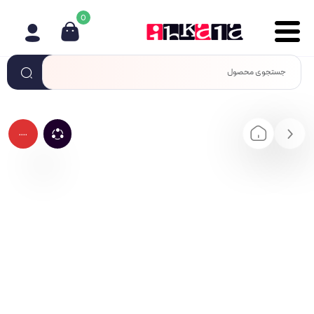
0
....