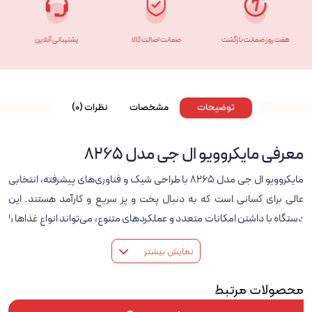
هفت روز ضمانت بازگشت
ضمانت اصالت کالا
پشتیبانی آنلاین
توضیحات
مشخصات
نظرات (0)
معرفی مایکروویو ال جی مدل 8265
مایکروویو ال جی مدل 8265 با طراحی شیک و فناوری‌های پیشرفته، انتخابی
عالی برای کسانی است که به دنبال پخت و پز سریع و کارآمد هستند. این
دستگاه با داشتن امکانات متعدد و عملکردهای متنوع، می‌تواند انواع غذاها را
با دقت بالا گرم کند، یخ‌زدایی کند، و با ترکیب مایکروویو و گریل، غذاهای
نمایش بیشتر
خوشمزه و مغذی تهیه کند.
ویژگی‌های کلیدی مایکروویو ال جی مدل 8265
محصولات مرتبط
1. توان خروجی و قدرت پخت: