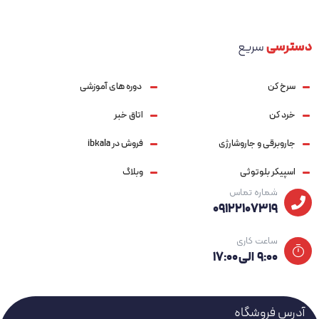
برای خرید این محصول و سایر محصولات برند ال جی، می‌توانید به
ibkala.com مراجعه کنید.
دسترسی
سریع
سرخ کن
دوره های آموزشی
خرد کن
اتاق خبر
جاروبرقی و جاروشارژی
فروش در ibkala
اسپیکر بلوتوثی
وبلاگ
شماره تماس
09122107319
ساعت کاری
۹:۰۰ الی ۱۷:۰۰
آدرس فروشگاه