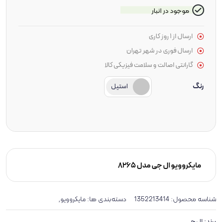
موجود در انبار
ارسال از 1 روز کاری
ارسال فوری در شهر تهران
گارانتی اصالت و سلامت فیزیکی کالا
رنگ
استیل
مایکروویو ال جی مدل 8265
شناسه محصول:
1352213414
دسته‌بندی ها:
,
مایکروویو
برند:
ال جی