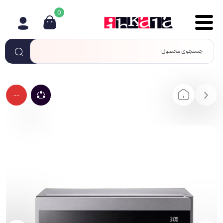
0
....