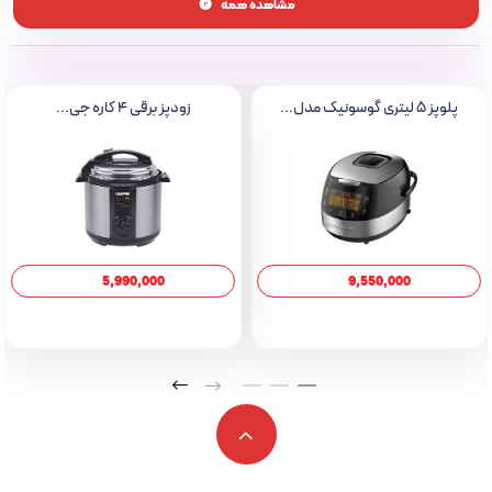
مشاهده همه
این مایکروویو با توان خروجی 1200 وات و توان مایکروویو 1350 وات، سرعت
بالایی در گرم کردن و پخت غذاها دارد. همچنین توان گریل 1000 وات و توان
پخت ترکیبی 1500 وات، امکان پخت غذاها به صورت متنوع‌تر را فراهم می‌کند.
2. ظرفیت بزرگ:
پلوپز ۵ لیتری گوسونیک مدل...
زودپز برقی 4 کاره جی...
با ظرفیت کلی 42 لیتر، این مایکروویو فضای کافی برای پخت حجم‌های بالایی از
غذاها، مناسب برای خانواده‌های پرجمعیت دارد. سینی چرخان بزرگ با سایز
360 میلی‌متر نیز به پخت یکنواخت غذاها کمک می‌کند.
3. فناوری اینورتر هوشمند:
اینورتر هوشمند به شما این امکان را می‌دهد که دمای دقیق و کنترل بیشتری
5,990,000
9,550,000
روی پخت و پز داشته باشید. این فناوری علاوه بر بهبود عملکرد، مصرف انرژی را
نیز کاهش می‌دهد.
4. قفل کودک و امنیت:
برای امنیت بیشتر، این دستگاه دارای قفل کودک است که از دسترسی ناخواسته
کودکان به تنظیمات دستگاه جلوگیری می‌کند.
5. فناوری آنتی باکتریال:
پوشش داخلی دستگاه به گونه‌ای طراحی شده است که تمیز کردن آن بسیار