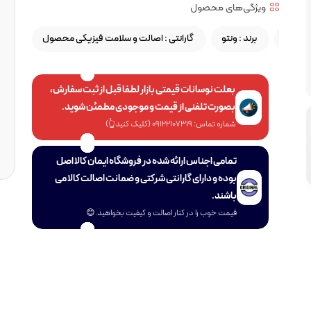
ویژگی‌های محصول
استیل
برند :
ونتو
گارانتی :
اصالت و سلامت فیزیکی محصول
بعلت نوسانات قیمتی بازار لطفا قبل از ثبت سفارش،
بصورت تلفنی از قیمت و موجودی مطمئن شوید.
شماره تماس: 09122107319 (کلیک کنید👆)
تمامی اجناس ارائه شده در فروشگاه ایمان کالا اصل
بوده و دارای گارانتی شرکتی و ضمانت اصالت کالا می
باشند.
قیمت خوب را در کنار اصالت و کیفیت بخواهید.😊