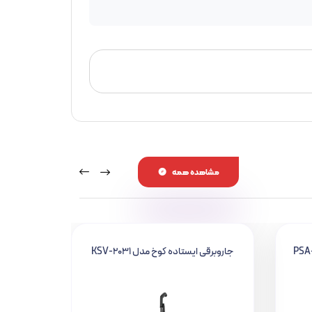
مشاهده همه
 یونی مدل PSA-600
جاروبرقی ایستاده کوخ مدل KSV-2031