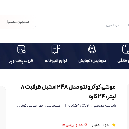
مجله خبری
 خانگی
سرمایش/گرمایش
لوازم آشپزخانه
ظروف پخت و پز
مولتی‌ کوکر ونتو مدل 248 استیل ظرفیت ۸
لیتر، ۲۴ کاره
شناسه محصول:
856247859-1
دسته‌بندی ها:
,
,
مولتی کوکر
,
بدون امتیاز
0 نقد و بررسی‌ها