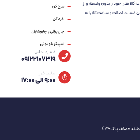
این مجموعه کالا های خود را بدون واسطه و از
سرخ کن
ضمانت اصالت و سلامت کالا را به
خرد کن
جاروبرقی و جاروشارژی
اسپیکر بلوتوثی
شماره تماس
09122107319
ساعت کاری
۹:۰۰ الی ۱۷:۰۰
طبقه همکف پلاکC37