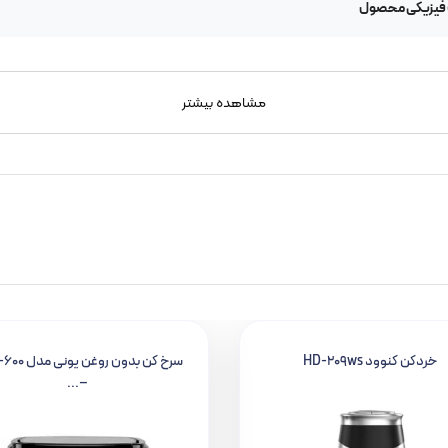
 فیزیکی محصول
مشاهده بیشتر
خردکن کنوود HD-209ws
سرخ کن بدون روغن
–...