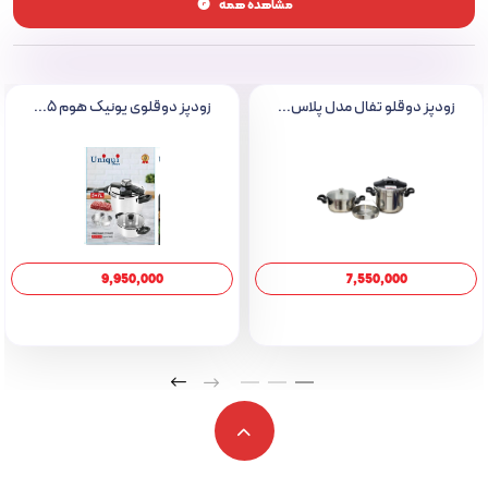
مشاهده همه
– ابعاد: 29 × 40 × 26 سانتی‌متر
– جنس بدنه: پلاستیک و استیل
– جنس ظرف: آلومینیوم با پوشش تفلونی
– کارکرد: چندکاره
زودپز دوقلو تفال مدل پلاس...
زودپز دوقلوی یونیک هوم 5...
– ظرفیت دیگ (به نفر): 5 الی 10 نفر
– دیگ قابل جداشدن: دارد
– توان مصرفی: 860 وات
– ظرفیت دیگ (به لیتر): 5 لیتر
– نوع کنترل پنل: لمسی
9,950,000
7,550,000
– صفحه نمایشگر: دیجیتال
– تایمر: دارد
– طول سیم برق: 1 متر
ویژگی‌ها
– عملکرد چندگانه: این پلوپز دارای 16 نوع عملکرد است که شامل پخت برنج،
بخارپزی، سرخ‌کردن، پخت کیک، تهیه خورشت و سبزیجات می‌شود. این تنوع
به شما این امکان را می‌دهد تا به راحتی انواع غذاها را با استفاده از یک دستگاه