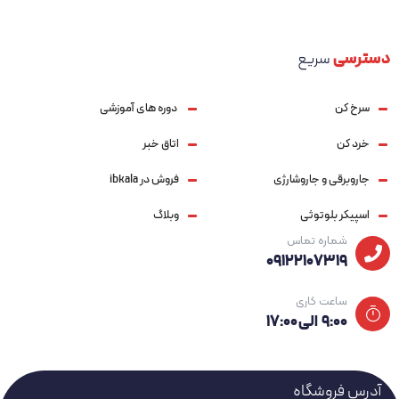
دسترسی
سریع
سرخ کن
دوره های آموزشی
خرد کن
اتاق خبر
جاروبرقی و جاروشارژی
فروش در ibkala
اسپیکر بلوتوثی
وبلاگ
شماره تماس
09122107319
ساعت کاری
۹:۰۰ الی ۱۷:۰۰
آدرس فروشگاه