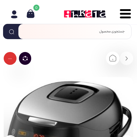
0
....